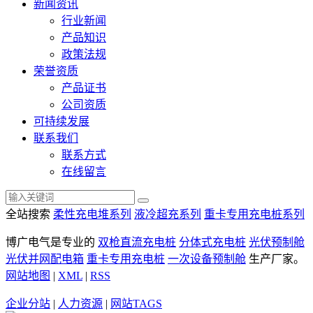
新闻资讯
行业新闻
产品知识
政策法规
荣誉资质
产品证书
公司资质
可持续发展
联系我们
联系方式
在线留言
全站搜索
柔性充电堆系列
液冷超充系列
重卡专用充电桩系列
博广电气是专业的
双枪直流充电桩
分体式充电桩
光伏预制舱
光伏并网配电箱
重卡专用充电桩
一次设备预制舱
生产厂家。
网站地图
|
XML
|
RSS
企业分站
|
人力资源
|
网站TAGS