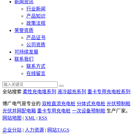
新闻资讯
行业新闻
产品知识
政策法规
荣誉资质
产品证书
公司资质
可持续发展
联系我们
联系方式
在线留言
全站搜索
柔性充电堆系列
液冷超充系列
重卡专用充电桩系列
博广电气是专业的
双枪直流充电桩
分体式充电桩
光伏预制舱
光伏并网配电箱
重卡专用充电桩
一次设备预制舱
生产厂家。
网站地图
|
XML
|
RSS
企业分站
|
人力资源
|
网站TAGS